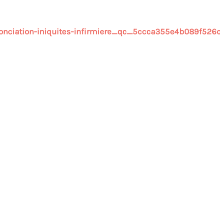
nonciation-iniquites-infirmiere_qc_5ccca355e4b089f52