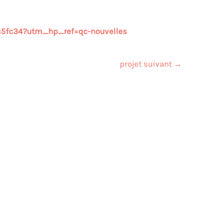
6c5fc34?utm_hp_ref=qc-nouvelles
projet suivant
→