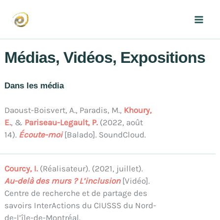
Aller
au
Mai
contenu
Men
Médias, Vidéos, Expositions
Dans les média
Daoust-Boisvert, A., Paradis, M.,
Khoury,
E.
, &
Pariseau-Legault, P.
(2022, août
14).
Écoute-moi
[Balado]. SoundCloud.
Courcy, I.
(Réalisateur). (2021, juillet).
Au-delà des murs ? L’inclusion
[Vidéo].
Centre de recherche et de partage des
savoirs InterActions du CIUSSS du Nord-
de-l’île-de-Montréal.