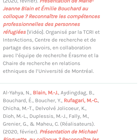
(2020, février).
Présentation de Marie-
Jeanne Blain et Émilie Bouchard au
colloque ? Reconnaître les compétences
professionnelles des personnes
réfugiées
[Vidéo]. Organisé par la TCRI et
InterActions, Centre de recherche et de
partage des savoirs, en collaboration
avec l’équipe de recherche Érasme et la
Chaire de recherche en relations
ethniques de l’Université de Montréal.
Al-Yahya, N.,
Blain, M.-J.
, Aydingdag, B.,
Bouchard, É., Boucher, Y.,
Rufagari, M.-C.
,
Chicha, M.-T., Delvolvé Jolicoeur, K.,
Dioh, M.-L., Duplessis, M.-J., Fally, M.,
Grenier, G., & Maheu, C. (Réalisateurs).
(2020, février).
Présentation de Michael
Ringuette au colloque ? Reconnaître les