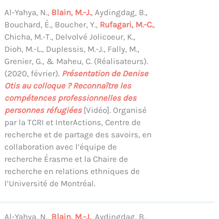
Al-Yahya, N.,
Blain, M.-J.
, Aydingdag, B.,
Bouchard, É., Boucher, Y.,
Rufagari, M.-C.
,
Chicha, M.-T., Delvolvé Jolicoeur, K.,
Dioh, M.-L., Duplessis, M.-J., Fally, M.,
Grenier, G., & Maheu, C. (Réalisateurs).
(2020, février).
Présentation de Denise
Otis au colloque ? Reconnaître les
compétences professionnelles des
personnes réfugiées
[Vidéo]. Organisé
par la TCRI et InterActions, Centre de
recherche et de partage des savoirs, en
collaboration avec l’équipe de
recherche Érasme et la Chaire de
recherche en relations ethniques de
l’Université de Montréal.
Al-Yahya, N.,
Blain, M.-J.
, Aydingdag, B.,