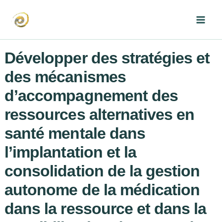
Aller
au
Mai
contenu
Men
Développer des stratégies et
des mécanismes
d’accompagnement des
ressources alternatives en
santé mentale dans
l’implantation et la
consolidation de la gestion
autonome de la médication
dans la ressource et dans la