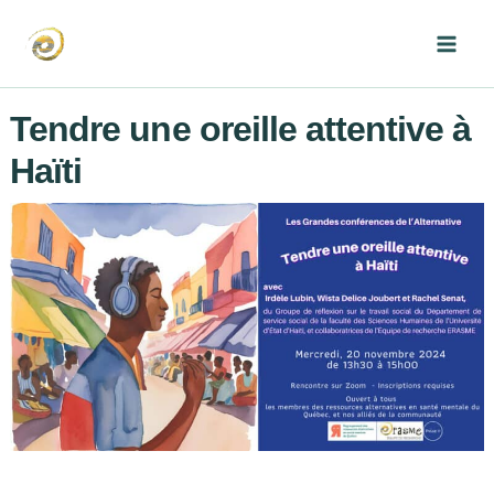
Aller
au
Mai
contenu
Men
Tendre une oreille attentive à
Haïti