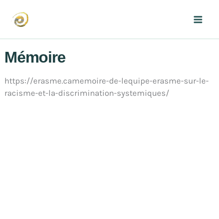
Aller
au
Mai
contenu
Men
Mémoire
https://erasme.camemoire-de-lequipe-erasme-sur-le-
racisme-et-la-discrimination-systemiques/