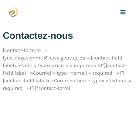
Aller
au
Mai
contenu
Men
Contactez-nous
[contact-form to= »
lyne.chayer.cnmtl@ssss.gouv.qc.ca »][contact-field
label= »Nom » type= »name » required= »1″][contact-
field label= »Courriel » type= »email » required= »1″]
[contact-field label= »Commentaire » type= »textarea »
required= »1″][/contact-form]