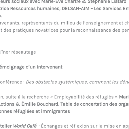
lleurs sociaux avec Marie-Ève Chartré & Stéphanie Liatard
ctrice Ressources humaines, DELSAN-AIM – Les Services 
c.
rvenants, représentants du milieu de l’enseignement et c
t des pratiques novatrices pour la reconnaissance des pe
Dîner réseautage
émoignage d’un intervenant
Conférence :
Des obstacles systémiques, comment les dén
on, suite à la recherche « Employabilité des réfugiés »
Mari
ctions & Émilie Bouchard, Table de concertation des org
onnes réfugiées et immigrantes
telier
World Café
: Échanges et réflexion sur la mise en ap