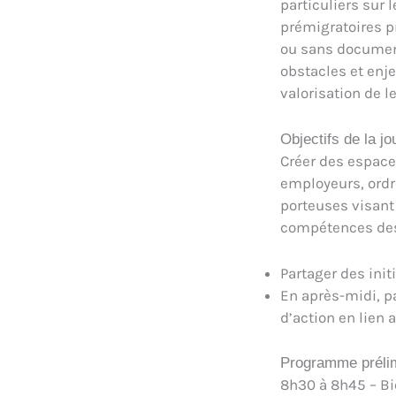
particuliers sur 
prémigratoires pr
ou sans document
obstacles et enje
valorisation de 
Objectifs de la j
Créer des espace
employeurs, ordre
porteuses visant
compétences des
Partager des init
En après-midi, pa
d’action en lien
Programme prélimi
8h30 à 8h45 – B