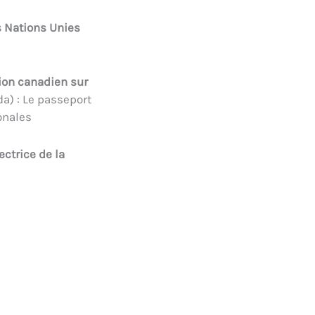
s Nations Unies
ion canadien sur
a) : Le passeport
onales
ectrice de la