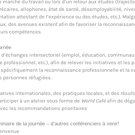
le marché du travail ou lors d’un retour aux études (trajecto
écaires, allophones, état de santé, désemployabilité, nive
ation attestant de l’expérience ou des études, etc.). Mal
ux, des avenues existent afin de favoriser la reconnaissanc
leurs compétences.
ournée
 d’échanges intersectoriel (emploi, éducation, communaut
 professionnel, etc.), afin de relever les initiatives et les 
 spécifiquement la reconnaissance professionnelle et la va
 personnes réfugiées.
iatives internationales, des pratiques locales, et des résul
rticiper à un atelier sous forme de
World Café
afin de déga
 avec les recommandations prioritaires
naire de la journée – d’autres conférenciers à venir!
ienvenue