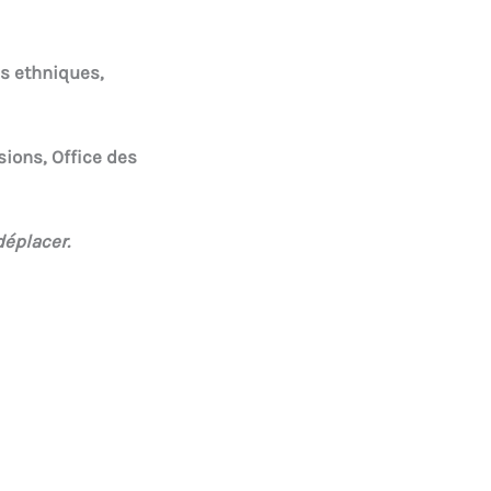
ns ethniques,
ions, Office des
déplacer.