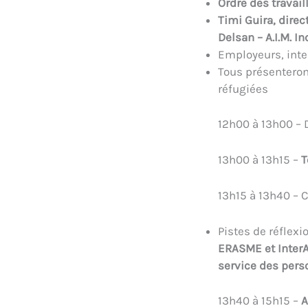
Ordre des travai
Timi Guira, dire
Delsan – A.I.M. In
Employeurs, inte
Tous présenteron
réfugiées
12h00 à 13h00 – 
13h00 à 13h15 –
T
13h15 à 13h40 – 
Pistes de réflexi
ERASME et InterA
service des pers
13h40 à 15h15 –
A