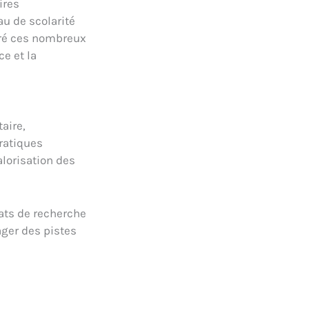
ires
au de scolarité
gré ces nombreux
e et la
aire,
pratiques
lorisation des
tats de recherche
ger des pistes