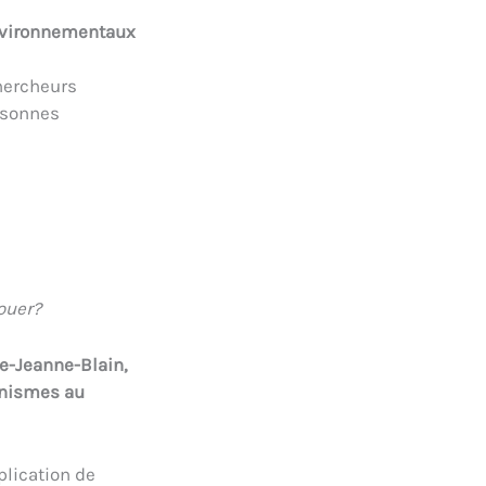
Environnementaux
hercheurs
rsonnes
ouer?
e-Jeanne-Blain,
anismes au
plication de