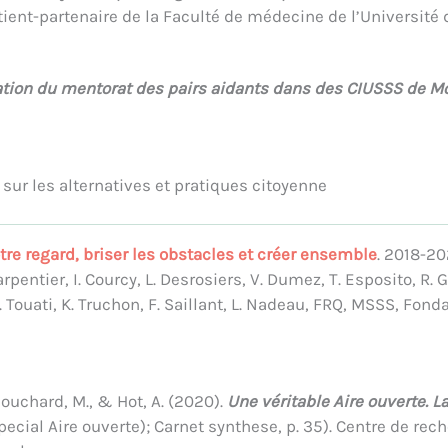
tient-partenaire de la Faculté de médecine de l’Université 
ation du mentorat des pairs aidants dans des CIUSSS de M
sur les alternatives et pratiques citoyenne
re regard, briser les obstacles et créer ensemble
. 2018-202
rpentier, I. Courcy, L. Desrosiers, V. Dumez, T. Esposito, R. God
, N. Touati, K. Truchon, F. Saillant, L. Nadeau, FRQ, MSSS, F
, Bouchard, M., & Hot, A. (2020).
Une véritable Aire ouverte. L
ecial Aire ouverte); Carnet synthese, p. 35). Centre de rec