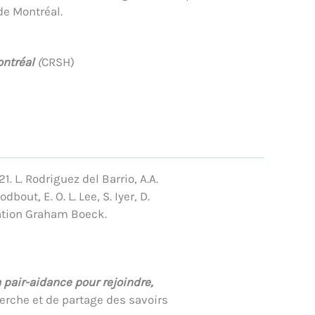
de Montréal.
ontréal
(
CRSH)
1. L. Rodriguez del Barrio, A.A.
bout, E. O. L. Lee, S. Iyer, D.
ondation Graham Boeck.
a pair-aidance pour rejoindre,
herche et de partage des savoirs