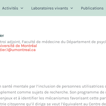
Activités
Laboratoires vivants
Publications
ier
troi adjoint, Faculté de médecine du Département de psych
niversité de Montréal
etier.1@umontreal.ca
en santé mentale par l’inclusion de personnes utilisatrices
plement comme sujets de recherche. Son programme de rec
s enjeux et à identifier les mécanismes favorisant cette pa
trie citoyenne qu’il dirige se veut l’équivalent au Centre 